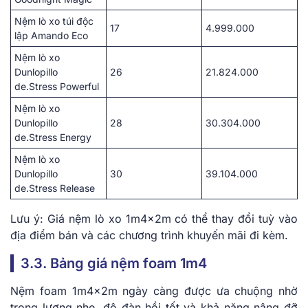
Nệm lò xo túi độc
17
4.999.000
lập Amando Eco
Nệm lò xo
Dunlopillo
26
21.824.000
de.Stress Powerful
Nệm lò xo
Dunlopillo
28
30.304.000
de.Stress Energy
Nệm lò xo
Dunlopillo
30
39.104.000
de.Stress Release
Lưu ý: Giá nệm lò xo 1m4x2m có thể thay đổi tuỳ vào
địa điểm bán và các chương trình khuyến mãi đi kèm.
3.3. Bảng giá nệm foam 1m4
Nệm foam 1m4x2m ngày càng được ưa chuộng nhờ
trọng lượng nhẹ, độ đàn hồi tốt và khả năng nâng đỡ