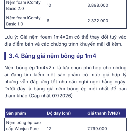
Nệm foam iComfy
10
3.898.000
Basic 2.0
Nệm foam iComfy
6
2.322.000
Basic 1.0
Lưu ý: Giá nệm foam 1m4x2m có thể thay đổi tuỳ vào
địa điểm bán và các chương trình khuyến mãi đi kèm.
3.4. Bảng giá nệm bông ép 1m4
Nệm bông ép 1m4x2m là lựa chọn phù hợp cho những
ai đang tìm kiếm một sản phẩm có mức giá hợp lý
nhưng vẫn đáp ứng tốt nhu cầu nghỉ ngơi hằng ngày.
Dưới đây là bảng giá nệm bông ép mới nhất để bạn
tham khảo (Cập nhật 07/2026)
Sản phẩm
Độ dày (cm)
Giá thành (VNĐ)
Nệm bông ép cao
cấp Wonjun Pure
12
7.799.000