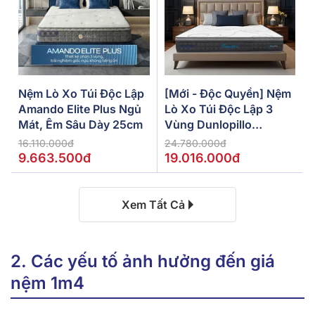
Nệm Lò Xo Túi Độc Lập
[Mới - Độc Quyền] Nệm
Amando Elite Plus Ngủ
Lò Xo Túi Độc Lập 3
Mát, Êm Sâu Dày 25cm
Vùng Dunlopillo
De.Stress Powerful
16.110.000đ
24.780.000đ
9.663.500đ
19.016.000đ
Xem Tất Cả
2. Các yếu tố ảnh hưởng đến giá
nệm 1m4