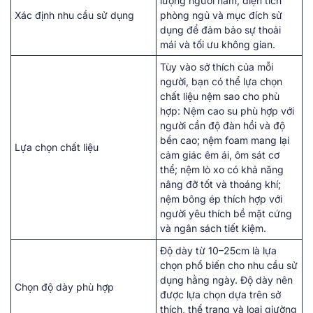
lượng người nằm, diện tích
Xác định nhu cầu sử dụng
phòng ngủ và mục đích sử
dụng để đảm bảo sự thoải
mái và tối ưu không gian.
Tùy vào sở thích của mỗi
người, bạn có thể lựa chọn
chất liệu nệm sao cho phù
hợp: Nệm cao su phù hợp với
người cần độ đàn hồi và độ
bền cao; nệm foam mang lại
Lựa chọn chất liệu
cảm giác êm ái, ôm sát cơ
thể; nệm lò xo có khả năng
nâng đỡ tốt và thoáng khí;
nệm bông ép thích hợp với
người yêu thích bề mặt cứng
và ngân sách tiết kiệm.
Độ dày từ 10–25cm là lựa
chọn phổ biến cho nhu cầu sử
dụng hằng ngày. Độ dày nên
Chọn độ dày phù hợp
được lựa chọn dựa trên sở
thích, thể trạng và loại giường