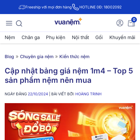
Freeship với mọi đơn hàng
HOTLINE 0Đ: 18002092
0
Nệm
Chăn ga
Phụ kiện
Nội thất
Gối
Khuyến mãi
»
»
Blog
Chuyên gia nệm
Kiến thức nệm
Cập nhật bảng giá nệm 1m4 – Top 5
sản phẩm nệm nên mua
NGÀY ĐĂNG
22/10/2024
| BÀI VIẾT BỞI:
HOÀNG TRINH