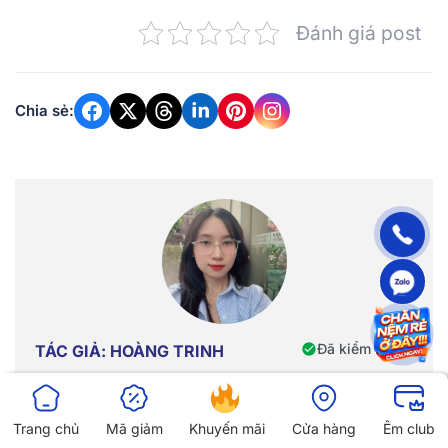
Đánh giá post
Chia sẻ:
Đã kiểm duyệt
TÁC GIẢ: HOÀNG TRINH
Mình là Hoàng Trinh – Chuyên viên tư vấn giấc ngủ tại
Vua Nệm, với hơn 5 năm kinh nghiệm trong nghiên cứu
Trang chủ
Mã giảm
Khuyến mãi
Cửa hàng
Êm club
và phát triển nội dung chuyên sâu về nệm, chăn ga gối