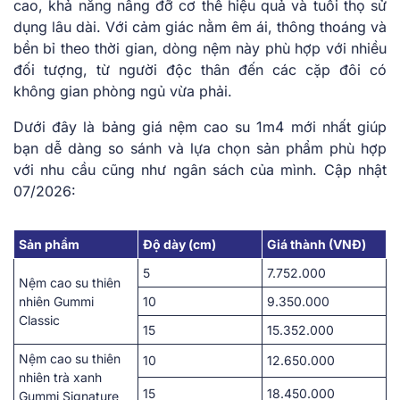
cao, khả năng nâng đỡ cơ thể hiệu quả và tuổi thọ sử
dụng lâu dài. Với cảm giác nằm êm ái, thông thoáng và
bền bỉ theo thời gian, dòng nệm này phù hợp với nhiều
đối tượng, từ người độc thân đến các cặp đôi có
không gian phòng ngủ vừa phải.
Dưới đây là bảng giá nệm cao su 1m4 mới nhất giúp
bạn dễ dàng so sánh và lựa chọn sản phẩm phù hợp
với nhu cầu cũng như ngân sách của mình. Cập nhật
07/2026:
Sản phẩm
Độ dày (cm)
Giá thành (VNĐ)
5
7.752.000
Nệm cao su thiên
nhiên Gummi
10
9.350.000
Classic
15
15.352.000
Nệm cao su thiên
10
12.650.000
nhiên trà xanh
15
18.450.000
Gummi Signature