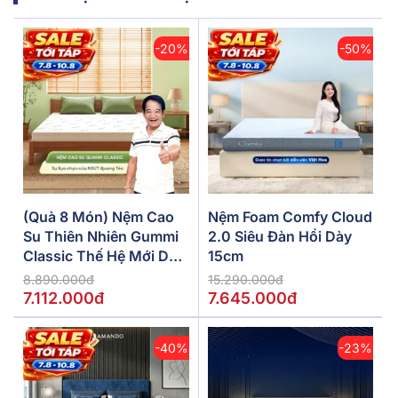
-20%
-50%
(Quà 8 Món) Nệm Cao
Nệm Foam Comfy Cloud
Su Thiên Nhiên Gummi
2.0 Siêu Đàn Hồi Dày
Classic Thế Hệ Mới Dày
15cm
5/10/15cm
8.890.000đ
15.290.000đ
7.112.000đ
7.645.000đ
-40%
-23%