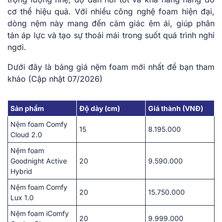
cơ thể hiệu quả. Với nhiều công nghệ foam hiện đại,
dòng nệm này mang đến cảm giác êm ái, giúp phân
tán áp lực và tạo sự thoải mái trong suốt quá trình nghỉ
ngơi.
Dưới đây là bảng giá nệm foam mới nhất để bạn tham
khảo (Cập nhật 07/2026)
Sản phẩm
Độ dày (cm)
Giá thành (VNĐ)
Nệm foam Comfy
15
8.195.000
Cloud 2.0
Nệm foam
Goodnight Active
20
9.590.000
Hybrid
Nệm foam Comfy
20
15.750.000
Lux 1.0
Nệm foam iComfy
20
9.999.000