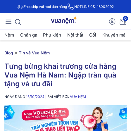
Freeship với mọi đơn hàng
HOTLINE 0Đ: 18002092
0
Nệm
Chăn ga
Phụ kiện
Nội thất
Gối
Khuyến mãi
»
Blog
Tin về Vua Nệm
Tưng bừng khai trương cửa hàng
Vua Nệm Hà Nam: Ngập tràn quà
tặng và ưu đãi
NGÀY ĐĂNG
16/10/2024
| BÀI VIẾT BỞI:
VUA NỆM