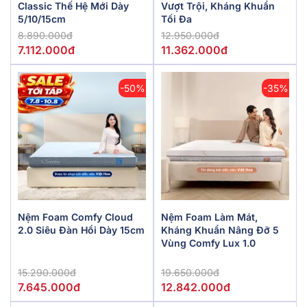
Classic Thế Hệ Mới Dày
Vượt Trội, Kháng Khuẩn
5/10/15cm
Tối Đa
8.890.000đ
12.950.000đ
7.112.000đ
11.362.000đ
-50%
-35%
Nệm Foam Comfy Cloud
Nệm Foam Làm Mát,
2.0 Siêu Đàn Hồi Dày 15cm
Kháng Khuẩn Nâng Đỡ 5
Vùng Comfy Lux 1.0
15.290.000đ
19.650.000đ
7.645.000đ
12.842.000đ