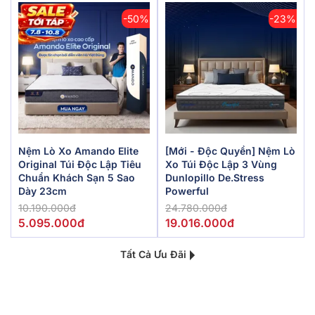
-50%
-23%
Nệm Lò Xo Amando Elite
[Mới - Độc Quyền] Nệm Lò
Original Túi Độc Lập Tiêu
Xo Túi Độc Lập 3 Vùng
Chuẩn Khách Sạn 5 Sao
Dunlopillo De.Stress
Dày 23cm
Powerful
10.190.000đ
24.780.000đ
5.095.000đ
19.016.000đ
Tất Cả Ưu Đãi