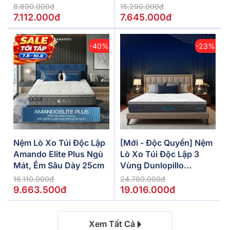
5/10/15cm
8.890.000đ
15.290.000đ
7.112.000đ
7.645.000đ
-40%
-23%
Nệm Lò Xo Túi Độc Lập
[Mới - Độc Quyền] Nệm
Amando Elite Plus Ngủ
Lò Xo Túi Độc Lập 3
Mát, Êm Sâu Dày 25cm
Vùng Dunlopillo
De.Stress Powerful
16.110.000đ
24.780.000đ
9.663.500đ
19.016.000đ
Xem Tất Cả