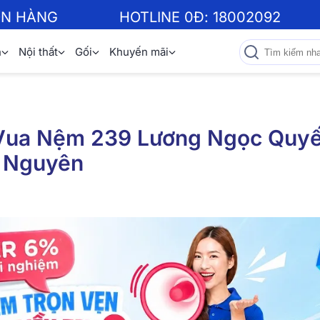
ƠN HÀNG
HOTLINE 0Đ:
18002092
n
Nội thất
Gối
Khuyến mãi
 Vua Nệm 239 Lương Ngọc Quyế
i Nguyên