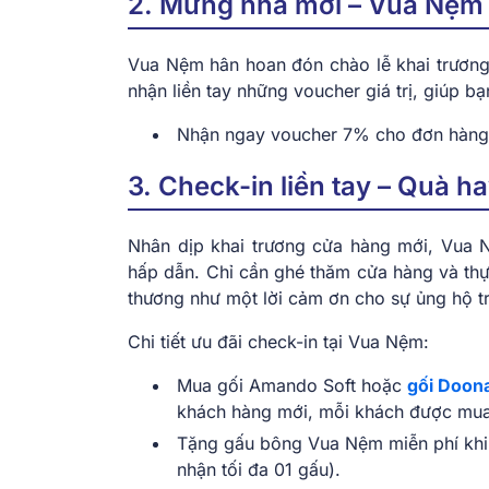
2. Mừng nhà mới – Vua Nệm
Vua Nệm hân hoan đón chào lễ khai trương
nhận liền tay những voucher giá trị, giúp b
Nhận ngay voucher 7% cho đơn hàng t
3. Check-in liền tay – Quà h
Nhân dịp khai trương cửa hàng mới, Vua N
hấp dẫn. Chỉ cần ghé thăm cửa hàng và thự
thương như một lời cảm ơn cho sự ủng hộ t
Chi tiết ưu đãi check-in tại Vua Nệm:
Mua gối Amando Soft hoặc
gối Doon
khách hàng mới, mỗi khách được mua 
Tặng gấu bông Vua Nệm miễn phí khi 
nhận tối đa 01 gấu).