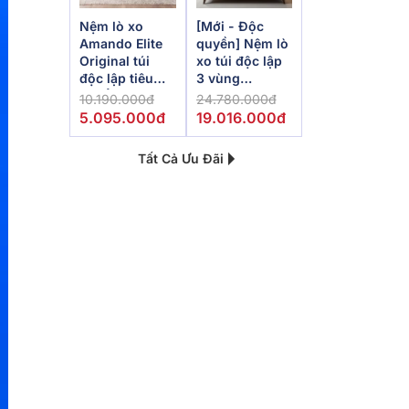
Nệm lò xo
[Mới - Độc
Amando Elite
quyền] Nệm lò
Original túi
xo túi độc lập
độc lập tiêu
3 vùng
chuẩn khách
Dunlopillo
10.190.000đ
24.780.000đ
sạn 5 sao dày
de.Stress
5.095.000đ
19.016.000đ
23cm
Powerful
Tất Cả Ưu Đãi