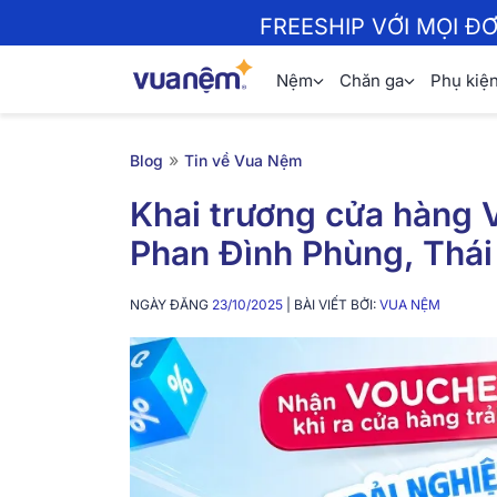
FREESHIP VỚI MỌI Đ
Nệm
Chăn ga
Phụ kiệ
»
Blog
Tin về Vua Nệm
Khai trương cửa hàng
Phan Đình Phùng, Thá
NGÀY ĐĂNG
23/10/2025
| BÀI VIẾT BỞI:
VUA NỆM