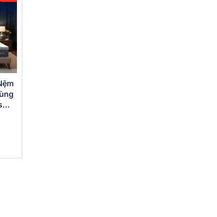
 Nệm
vùng
s