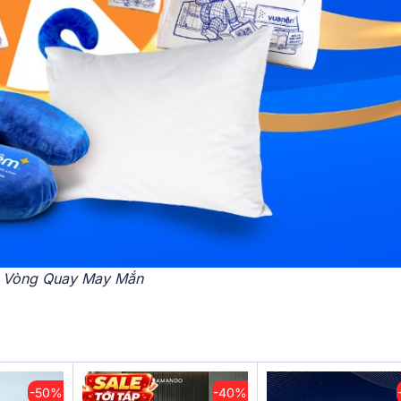
Vòng Quay May Mắn
-50%
-40%