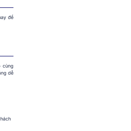
nay để
ô cùng
ặng dễ
khách