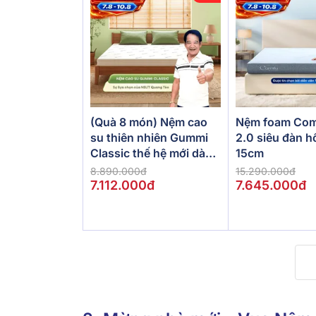
(Quà 8 món) Nệm cao
Nệm foam Com
su thiên nhiên Gummi
2.0 siêu đàn h
Classic thế hệ mới dày
15cm
5/10/15cm
8.890.000đ
15.290.000đ
7.112.000đ
7.645.000đ