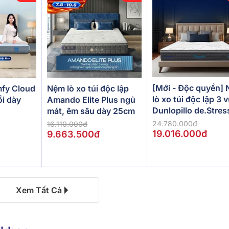
[Mới - Độc quyền]
fy Cloud
Nệm lò xo túi độc lập
lò xo túi độc lập 3 
ồi dày
Amando Elite Plus ngủ
Dunlopillo de.Stres
mát, êm sâu dày 25cm
Powerful
24.780.000đ
16.110.000đ
19.016.000đ
9.663.500đ
Xem Tất Cả