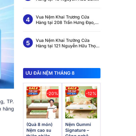
Thạnh Mỹ Tây, HCM
Vua Nệm Khai Trương Cửa
Hàng tại 208 Trần Hưng Đạo,
Tuy Hoà, Đắk Lắk
Vua Nệm Khai Trường Cửa
Hàng tại 121 Nguyễn Hữu Thọ,
Bến Lức, Tây Ninh
ƯU ĐÃI NỆM THÁNG 8
-20%
-12%
g, TP.
h hãng
(Quà 8 món)
Nệm Gummi
Nệm cao su
Signature –
thiên nhiên
Công nghệ