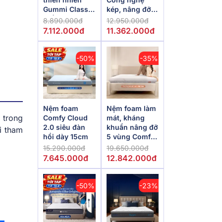
Gummi Classic
kép, nâng đỡ
thế hệ mới dày
vượt trội,
8.890.000đ
12.950.000đ
5/10/15cm
kháng khuẩn
7.112.000đ
11.362.000đ
tối đa
-50%
-35%
Nệm foam
Nệm foam làm
 trong
Comfy Cloud
mát, kháng
2.0 siêu đàn
khuẩn nâng đỡ
i tham
hồi dày 15cm
5 vùng Comfy
Lux 1.0
15.290.000đ
19.650.000đ
7.645.000đ
12.842.000đ
-50%
-23%