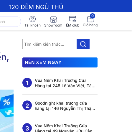
120 ĐÊM NGỦ THỬ
0
Giỏ hàng
Showroom
Tài khoản
ÊM club
n,
NÊN XEM NGAY
Vua Nệm Khai Trương Cửa
Hàng tại 248 Lê Văn Việt, Tăng
Nhơn Phú, Hồ Chí Minh
Goodnight khai trương cửa
hàng tại 146 Nguyễn Thị Thập,
Tân Thuận, Hồ Chí Minh
Vua Nệm Khai Trường Cửa
Hàng tại 49 Nguyễn Hữu Cảnh,