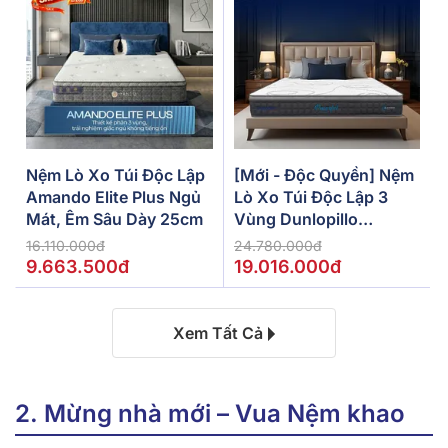
Nệm Lò Xo Túi Độc Lập
[Mới - Độc Quyền] Nệm
Amando Elite Plus Ngủ
Lò Xo Túi Độc Lập 3
Mát, Êm Sâu Dày 25cm
Vùng Dunlopillo
De.Stress Powerful
16.110.000đ
24.780.000đ
9.663.500đ
19.016.000đ
Xem Tất Cả
2. Mừng nhà mới – Vua Nệm khao