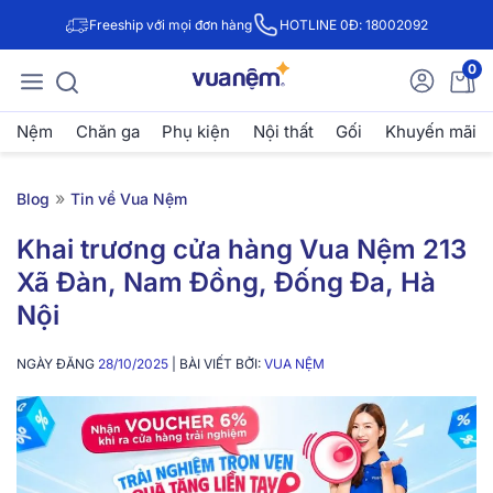
Freeship với mọi đơn hàng
HOTLINE 0Đ: 18002092
0
Nệm
Chăn ga
Phụ kiện
Nội thất
Gối
Khuyến mãi
»
Blog
Tin về Vua Nệm
Khai trương cửa hàng Vua Nệm 213
Xã Đàn, Nam Đồng, Đống Đa, Hà
Nội
NGÀY ĐĂNG
28/10/2025
| BÀI VIẾT BỞI:
VUA NỆM