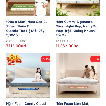
(Quà 8 Món) Nệm Cao Su
Nệm Gummi Signature –
Thiên Nhiên Gummi
Công Nghệ Kép, Nâng Đỡ
Classic Thế Hệ Mới Dày
Vượt Trội, Kháng Khuẩn
5/10/15cm
Tối Đa
8.890.000đ
12.950.000đ
7.112.000đ
11.362.000đ
-50%
-35%
Nệm Foam Comfy Cloud
Nệm Foam Làm Mát,