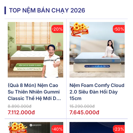
TOP NỆM BÁN CHẠY 2026
-20%
-50%
(Quà 8 Món) Nệm Cao
Nệm Foam Comfy Cloud
Su Thiên Nhiên Gummi
2.0 Siêu Đàn Hồi Dày
Classic Thế Hệ Mới Dày
15cm
5/10/15cm
8.890.000đ
15.290.000đ
7.112.000đ
7.645.000đ
-40%
-23%