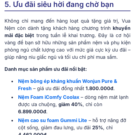
5. Ưu đãi siêu hời đang chờ bạn
Không chỉ mang đến hàng loạt quà tặng giá trị, Vua
Nệm còn dành tặng khách hàng chương trình
khuyến
mãi đặc biệt
trong tuần lễ khai trương. Đây là cơ hội
vàng để bạn sở hữu những sản phẩm nệm và phụ kiện
phòng ngủ chất lượng cao với mức giá cực kỳ ưu đãi –
giúp nâng niu giấc ngủ và tối ưu chi phí mua sắm.
Danh mục sản phẩm ưu đãi nổi bật:
Nệm bông ép kháng khuẩn Wonjun Pure &
Fresh
– giá ưu đãi đồng nhất
1.800.000đ
.
Nệm Foam iComfy Coolax
– dòng nệm mát lạnh
được ưa chuộng,
giảm 40%
, chỉ còn
6.899.000đ
.
Nệm cao su foam Gummi Lite
– hỗ trợ nâng đỡ
cột sống, giảm đau lưng, ưu đãi
25%
, chỉ
4.462.000đ
.