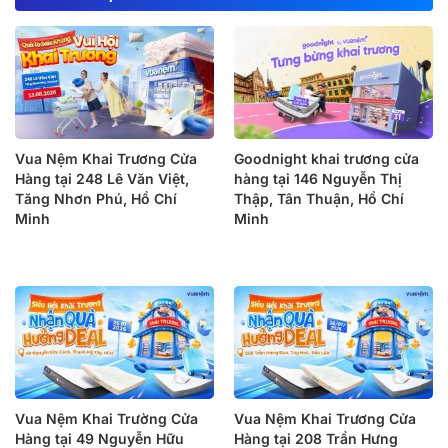
Vua Nệm Khai Trương Cửa
Goodnight khai trương cửa
Hàng tại 248 Lê Văn Việt,
hàng tại 146 Nguyễn Thị
Tăng Nhơn Phú, Hồ Chí
Thập, Tân Thuận, Hồ Chí
Minh
Minh
Vua Nệm Khai Trường Cửa
Vua Nệm Khai Trương Cửa
Hàng tại 49 Nguyễn Hữu
Hàng tại 208 Trần Hưng