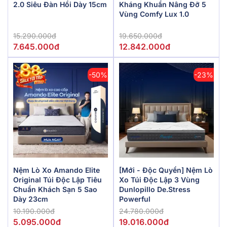
2.0 Siêu Đàn Hồi Dày 15cm
Kháng Khuẩn Nâng Đỡ 5
Vùng Comfy Lux 1.0
15.290.000đ
19.650.000đ
7.645.000đ
12.842.000đ
-50%
-23%
Nệm Lò Xo Amando Elite
[Mới - Độc Quyền] Nệm Lò
Original Túi Độc Lập Tiêu
Xo Túi Độc Lập 3 Vùng
Chuẩn Khách Sạn 5 Sao
Dunlopillo De.Stress
Dày 23cm
Powerful
10.190.000đ
24.780.000đ
5.095.000đ
19.016.000đ