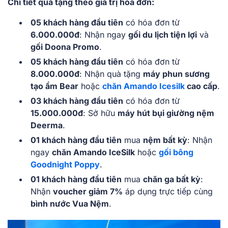
Chi tiết quà tặng theo giá trị hóa đơn:
05 khách hàng đầu tiên
có hóa đơn từ
6.000.000đ
: Nhận ngay
gối du lịch tiện lợi
và
gối Doona Promo
.
05 khách hàng đầu tiên
có hóa đơn từ
8.000.000đ
: Nhận quà tặng
máy phun sương
tạo ẩm Bear
hoặc
chăn Amando Icesilk
cao cấp
.
03 khách hàng đầu tiên
có hóa đơn từ
15.000.000đ
: Sở hữu
máy hút bụi giường nệm
Deerma
.
01 khách hàng đầu tiên
mua
nệm bất kỳ
: Nhận
ngay
chăn Amando IceSilk
hoặc
gối bông
Goodnight Poppy
.
01 khách hàng đầu tiên
mua
chăn ga bất kỳ
:
Nhận
voucher giảm 7%
áp dụng trực tiếp cùng
bình nước Vua Nệm
.