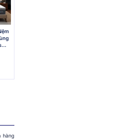
 Nệm
vùng
s
h hàng