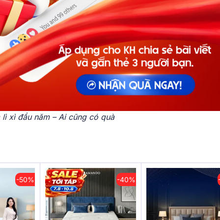
lì xì đầu năm – Ai cũng có quà
-50%
-40%