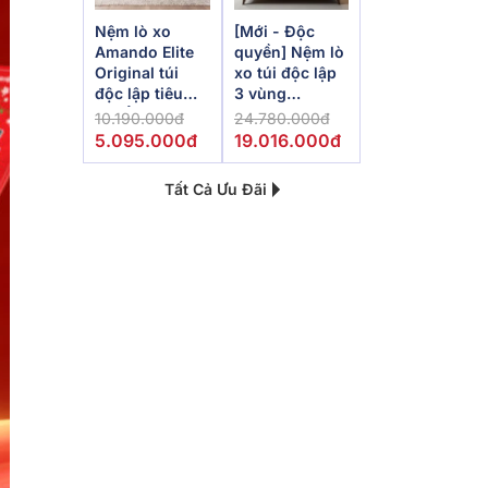
Nệm lò xo
[Mới - Độc
Amando Elite
quyền] Nệm lò
Original túi
xo túi độc lập
độc lập tiêu
3 vùng
chuẩn khách
Dunlopillo
10.190.000đ
24.780.000đ
sạn 5 sao dày
de.Stress
5.095.000đ
19.016.000đ
23cm
Powerful
Tất Cả Ưu Đãi