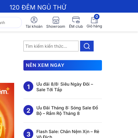
120 ĐÊM NGỦ THỬ
0
Giỏ hàng
Showroom
Tài khoản
ÊM club
NÊN XEM NGAY
Ưu đãi 8/8: Siêu Ngày Đôi –
Sale Tới Tấp
Ưu Đãi Tháng 8: Sóng Sale Đổ
Bộ – Rầm Rộ Tháng 8
Flash Sale: Chăn Nệm Xịn – Rẻ
Vô Địch