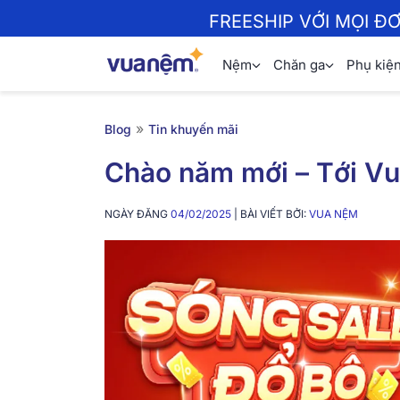
FREESHIP VỚI MỌI Đ
Nệm
Chăn ga
Phụ kiệ
»
Blog
Tin khuyến mãi
Chào năm mới – Tới V
NGÀY ĐĂNG
04/02/2025
| BÀI VIẾT BỞI:
VUA NỆM