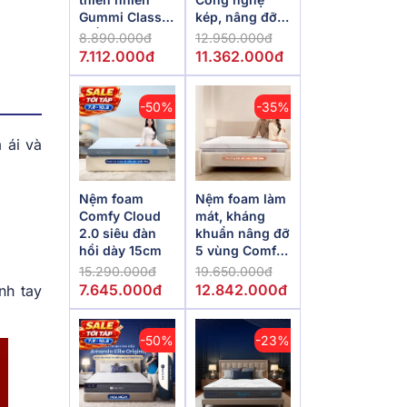
Gummi Classic
kép, nâng đỡ
thế hệ mới dày
vượt trội,
8.890.000đ
12.950.000đ
5/10/15cm
kháng khuẩn
7.112.000đ
11.362.000đ
tối đa
-50%
-35%
 ái và
Nệm foam
Nệm foam làm
Comfy Cloud
mát, kháng
2.0 siêu đàn
khuẩn nâng đỡ
hồi dày 15cm
5 vùng Comfy
Lux 1.0
15.290.000đ
19.650.000đ
7.645.000đ
12.842.000đ
nh tay
-50%
-23%