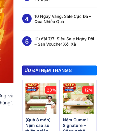
10 Ngày Vàng: Sale Cực Đã –
Quà Nhiều Quá
Ưu đãi 7/7: Siêu Sale Ngày Đôi
– Săn Voucher Xối Xả
ƯU ĐÃI NỆM THÁNG 8
-20%
-12%
ởng và
hủng”.
(Quà 8 món)
Nệm Gummi
Nệm cao su
Signature –
thiên nhiên
Công nghệ