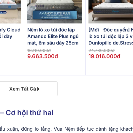
[Mới - Độc quyền]
fy Cloud
Nệm lò xo túi độc lập
lò xo túi độc lập 3 
ồi dày
Amando Elite Plus ngủ
Dunlopillo de.Stres
mát, êm sâu dày 25cm
Powerful
24.780.000đ
16.110.000đ
19.016.000đ
9.663.500đ
Xem Tất Cả
– Cơ hội thứ hai
u xuân, đừng lo lắng. Vua Nệm tiếp tục dành tặng khác