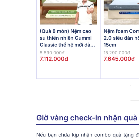
(Quà 8 món) Nệm cao
Nệm foam Com
su thiên nhiên Gummi
2.0 siêu đàn h
Classic thế hệ mới dày
15cm
5/10/15cm
8.890.000đ
15.290.000đ
7.112.000đ
7.645.000đ
Giờ vàng check-in nhận quà 
Nếu bạn chưa kịp nhận combo quà tặng đầ