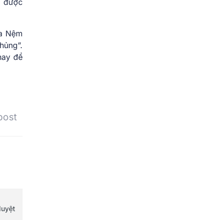
ã được
ua Nệm
hủng”.
nay để
post
duyệt