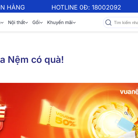
ƠN HÀNG
HOTLINE 0Đ:
18002092
n
Nội thất
Gối
Khuyến mãi
ua Nệm có quà!