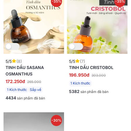
-35%
-35%
So sánh
So sánh
5/5
(8)
5/5
(7)
TINH DẦU SASANA
TINH DẦU CRISTOBOL
OSMANTHUS
196.950đ
303.000
172.250đ
265.000
1 Kích thước
1 Kích thước
Sắp về
5382
sản phẩm đã bán
4434
sản phẩm đã bán
-30%