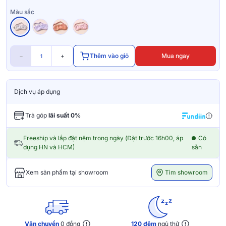
Màu sắc
−
+
Thêm vào giỏ
Mua ngay
Dịch vụ áp dụng
Trả góp
lãi suất 0%
Freeship và lắp đặt nệm trong ngày (Đặt trước 16h00, áp
Có
dụng HN và HCM)
sẵn
Tìm showroom
Xem sản phẩm tại showroom
Vận chuyển
0 đồng
120 đêm
ngủ thử