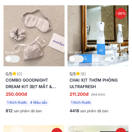
-20%
So sánh
So sánh
0/5
(0)
5/5
(8)
COMBO GOODNIGHT
CHAI XỊT THƠM PHÒNG
DREAM KIT (BỊT MẮT &
ULTRAFRESH
CHUN BUỘC TÓC)
250.000đ
211.200đ
264.000
1 Kích thước
4 Màu sắc
1 Kích thước
812
4418
sản phẩm đã bán
sản phẩm đã bán