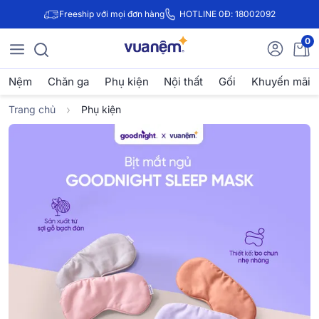
Freeship với mọi đơn hàng
HOTLINE 0Đ: 18002092
0
Nệm
Chăn ga
Phụ kiện
Nội thất
Gối
Khuyến mãi
Trang chủ
Phụ kiện