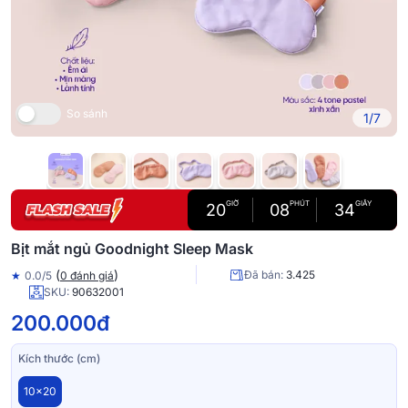
So sánh
1/7
GIỜ
PHÚT
GIÂY
20
08
33
Bịt mắt ngủ Goodnight Sleep Mask
(
)
Đã bán:
3.425
★
0.0/5
0 đánh giá
SKU:
90632001
200.000đ
Kích thước (cm)
10x20