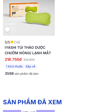
So sánh
5/5
(14)
IYASHI TÚI THẢO DƯỢC
CHƯỜM NÓNG/ LẠNH MẮT
218.750đ
312.500
1 Kích thước
Sắp về
3598
sản phẩm đã bán
SẢN PHẨM ĐÃ XEM