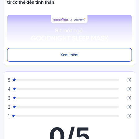
từ cơ thể đến tinh thần
.
Xem thêm
5
(0)
4
(0)
3
(0)
2
(0)
1
(0)
0/5