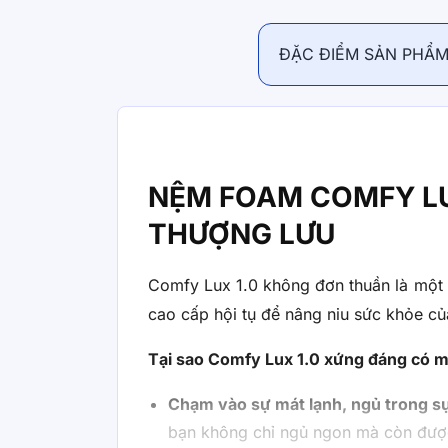
ĐẶC ĐIỂM SẢN PHẨ
NỆM FOAM COMFY LU
THƯỢNG LƯU
Comfy Lux 1.0 không đơn thuần là một
cao cấp hội tụ để nâng niu sức khỏe củ
Tại sao Comfy Lux 1.0 xứng đáng có m
Chạm vào sự mát lạnh, ngủ trong s
bạn không chỉ ngủ ngon mà còn được 