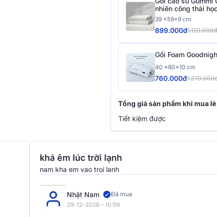
Gối cao su Gummi 
nhiên công thái họ
39 x59x9 cm
899.000đ
1.120.000
Gối Foam Goodnigh
40 x60x10 cm
760.000đ
1.270.000
Tổng giá sản phẩm khi mua lẻ
Tiết kiệm được
khá êm lúc trời lạnh
nam kha em vao troi lanh
Nhật Nam
Đã mua
29-12-2026 - 10:59