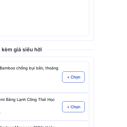
 kèm giá siêu hời
Bamboo chống bụi bẩn, thoáng
+ Chọn
mi Băng Lạnh Công Thái Học
+ Chọn
đ