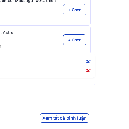
Contour Massage 100% thiên
c
+ Chọn
đ
t Astro
+ Chọn
đ
0đ
0đ
Xem tất cả bình luận