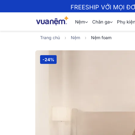
FREESHIP VỚI MỌI Đ
Nệm
Chăn ga
Phụ kiệ
Trang chủ
Nệm
Nệm foam
-24%