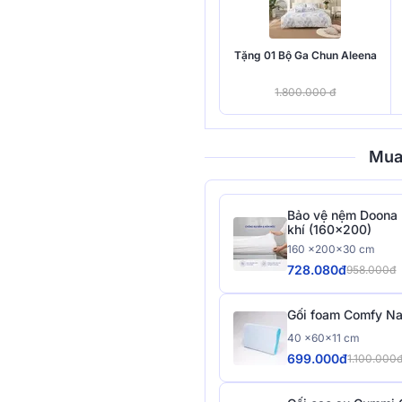
Tặng 01 Bộ Ga Chun Aleena
1.800.000 đ
Mua
Bảo vệ nệm Doona 
khí (160x200)
160 x200x30 cm
728.080đ
958.000đ
Gối foam Comfy Na
40 x60x11 cm
699.000đ
1.100.000