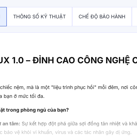
M
THÔNG SỐ KỸ THUẬT
CHẾ ĐỘ BẢO HÀNH
X 1.0 – ĐỈNH CAO CÔNG NGHỆ 
 chiếc nệm, mà là một "liệu trình phục hồi" mỗi đêm, nơi
a bạn ở mức tối đa.
ặt trong phòng ngủ của bạn?
ự an tâm:
Sự kết hợp đột phá giữa sợi đồng tản nhiệt và kh
bảo vệ khỏi vi khuẩn, virus và các tác nhân gây dị ứng.