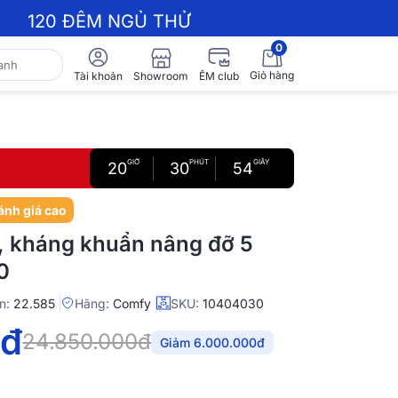
120 ĐÊM NGỦ THỬ
0
Giỏ hàng
Showroom
Tài khoản
ÊM club
GIỜ
PHÚT
GIÂY
20
30
53
ánh giá cao
, kháng khuẩn nâng đỡ 5
0
n:
22.585
Hãng:
Comfy
SKU:
10404030
0đ
24.850.000đ
Giảm 6.000.000đ