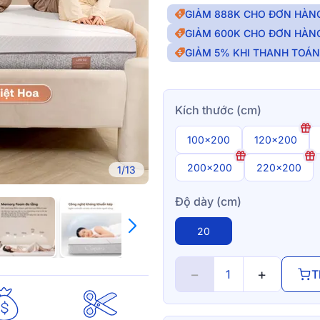
GIẢM 888K CHO ĐƠN HÀNG
GIẢM 600K CHO ĐƠN HÀNG
GIẢM 5% KHI THANH TOÁ
Kích thước (cm)
100x200
120x200
200x200
220x200
1/13
Độ dày (cm)
20
−
+
T