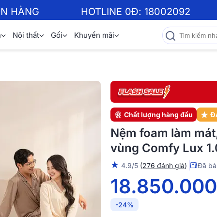
ƠN HÀNG
HOTLINE 0Đ:
18002092
n
Nội thất
Gối
Khuyến mãi
Chất lượng hàng đầu
Đ
Nệm foam làm mát
vùng Comfy Lux 1.
★
4.9/5
(
276 đánh giá
)
Đã bá
18.850.00
-24%