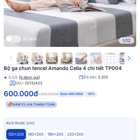
So sánh
1/12
Bộ ga chun tencel Amando Celia 4 chi tiết TP004
(
)
Đã bán:
5.205
★
5.0/5
6 đánh giá
SKU:
20132423
600.000đ
1.200.000đ
Giảm 600.000đ
-50%
GIẢM 5% KHI THANH TOÁN
Kích thước (cm)
120x200
160x200
180x200
220x200