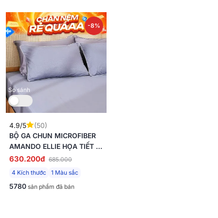
-8%
So sánh
4.9/5
(50)
BỘ GA CHUN MICROFIBER
AMANDO ELLIE HỌA TIẾT 4
CHI TIẾT
630.200đ
685.000
4 Kích thước
1 Màu sắc
5780
sản phẩm đã bán