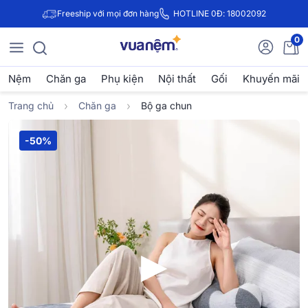
Freeship với mọi đơn hàng
HOTLINE 0Đ: 18002092
0
Nệm
Chăn ga
Phụ kiện
Nội thất
Gối
Khuyến mãi
Trang chủ
Chăn ga
Bộ ga chun
-50%
▶