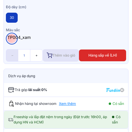
Độ dày (cm)
30
Màu sắc
TP004_xam
−
+
Thêm vào giỏ
Hàng sắp về (LH)
Dịch vụ áp dụng
Trả góp
lãi suất 0%
Nhận hàng tại showroom
Xem thêm
Có sẵn
Freeship và lắp đặt nệm trong ngày (Đặt trước 16h00, áp
Có
dụng HN và HCM)
sẵn