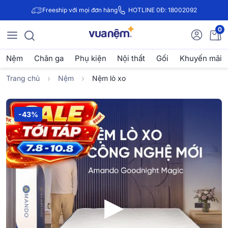
Freeship với mọi đơn hàng
HOTLINE 0Đ: 18002092
0
Nệm
Chăn ga
Phụ kiện
Nội thất
Gối
Khuyến mãi
Trang chủ
Nệm
Nệm lò xo
-43%
▶