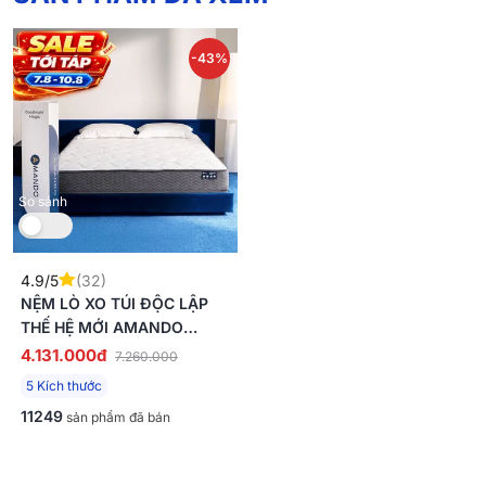
-43%
So sánh
4.9/5
(32)
NỆM LÒ XO TÚI ĐỘC LẬP
THẾ HỆ MỚI AMANDO
GOODNIGHT MAGIC NÂNG
4.131.000đ
7.260.000
ĐỠ ÊM ÁI 20CM
5 Kích thước
11249
sản phẩm đã bán