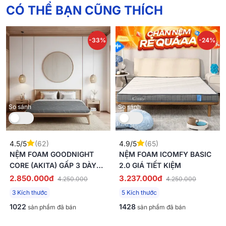
CÓ THỂ BẠN CŨNG THÍCH
-33%
-24%
So sánh
So sánh
4.5/5
(62)
4.9/5
(65)
NỆM FOAM GOODNIGHT
NỆM FOAM ICOMFY BASIC
CORE (AKITA) GẤP 3 DÀY
2.0 GIÁ TIẾT KIỆM
8CM
2.850.000đ
3.237.000đ
4.250.000
4.250.000
3 Kích thước
5 Kích thước
1022
1428
sản phẩm đã bán
sản phẩm đã bán