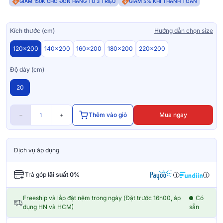
GIẢM 150K CHO ĐƠN HÀNG TỪ 3 TRIỆU
GIẢM 5% KHI THANH TOÁN
Kích thước (cm)
Hướng dẫn chọn size
120x200
140x200
160x200
180x200
220x200
Độ dày (cm)
20
−
+
Thêm vào giỏ
Mua ngay
Dịch vụ áp dụng
Trả góp
lãi suất 0%
Freeship và lắp đặt nệm trong ngày (Đặt trước 16h00, áp
Có
dụng HN và HCM)
sẵn