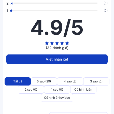
2
(0)
1
(0)
4.9/5
(32 đánh giá)
Viết nhận xét
Tất cả
5 sao (29)
4 sao (3)
3 sao (0)
2 sao (0)
1 sao (0)
Có bình luận
Có hình ảnh/video