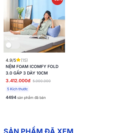
So sánh
4.9/5
(15)
NỆM FOAM ICOMFY FOLD
3.0 GẤP 3 DÀY 10CM
3.412.000đ
5.000.000
5 Kích thước
4494
sản phẩm đã bán
SẢN PHẨM ĐÃ XEM