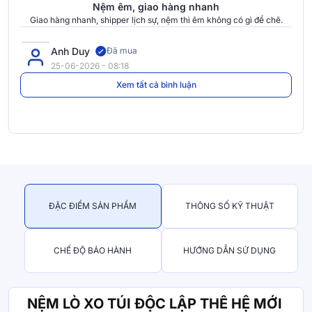
Nệm êm, giao hàng nhanh
Giao hàng nhanh, shipper lịch sự, nệm thì êm không có gì để chê.
Anh Duy
Đã mua
25-06-2026 - 08:18
Xem tất cả bình luận
ĐẶC ĐIỂM SẢN PHẨM
THÔNG SỐ KỸ THUẬT
CHẾ ĐỘ BẢO HÀNH
HƯỚNG DẪN SỬ DỤNG
NỆM LÒ XO TÚI ĐỘC LẬP THẾ HỆ MỚI