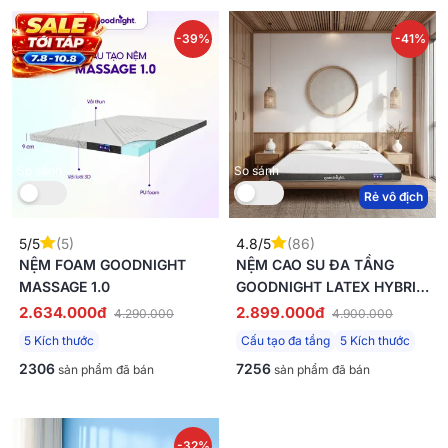
-39%
-41%
So sánh
So sánh
Rẻ vô địch
5/5
(5)
4.8/5
(86)
NỆM FOAM GOODNIGHT
NỆM CAO SU ĐA TẦNG
MASSAGE 1.0
GOODNIGHT LATEX HYBRID
(RENA) VỮNG CHẮC,
2.634.000đ
2.899.000đ
4.290.000
4.900.000
*Nhằm mục đích liên tục nâng cao trải nghiệm giấc ngủ, Vua
THÔNG THOÁNG DÀY 10CM
5 Kích thước
Cấu tạo đa tầng
5 Kích thước
Nệm bảo lưu quyền cải tiến thiết kế và định lượng sản phẩm. Do
đó, sản phẩm thực tế có thể có khác biệt nhỏ về ngoại quan so
2306
7256
sản phẩm đã bán
sản phẩm đã bán
với mẫu trưng bày. Chúng tôi cam kết những điều chỉnh này
hoàn toàn không làm thay đổi chất lượng, tính năng và cảm giác
thoải mái của người nằm.
-32%