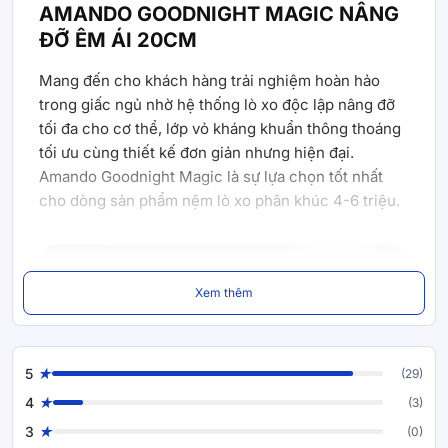
AMANDO GOODNIGHT MAGIC NÂNG
ĐỠ ÊM ÁI 20CM
Mang đến cho khách hàng trải nghiệm hoàn hảo
trong giấc ngủ nhờ hệ thống lò xo độc lập nâng đỡ
tối đa cho cơ thể, lớp vỏ kháng khuẩn thông thoáng
tối ưu cùng thiết kế đơn giản nhưng hiện đại.
Amando Goodnight Magic là sự lựa chọn tốt nhất
cho dòng sản phẩm nệm lò xo phân khúc 4-6 triệu.
Xem thêm
5
(29)
4
(3)
3
(0)