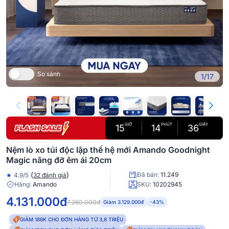
So sánh
1/17
GIỜ
PHÚT
GIÂY
15
14
35
Nệm lò xo túi độc lập thế hệ mới Amando Goodnight
Magic nâng đỡ êm ái 20cm
(
)
Đã bán:
11.249
★
4.9/5
32 đánh giá
Hãng:
Amando
SKU:
10202945
4.131.000đ
7.260.000đ
Giảm 3.129.000đ
-43%
GIẢM 188K CHO ĐƠN HÀNG TỪ 3,8 TRIỆU