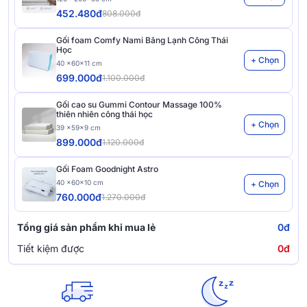
452.480đ
808.000đ
Gối foam Comfy Nami Băng Lạnh Công Thái
Học
+ Chọn
40 x60x11 cm
699.000đ
1.100.000đ
Gối cao su Gummi Contour Massage 100%
thiên nhiên công thái học
+ Chọn
39 x59x9 cm
899.000đ
1.120.000đ
Gối Foam Goodnight Astro
40 x60x10 cm
+ Chọn
760.000đ
1.270.000đ
Tổng giá sản phẩm khi mua lẻ
0đ
Tiết kiệm được
0đ