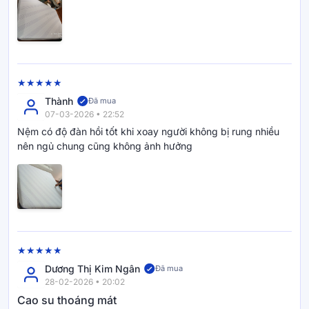
Dễ dàng vệ sinh và vận chuyển
Thiết kế áo nệm có khóa kéo giúp người dùng dễ
dàng tháo rời để vệ sinh định kỳ. Ngoài ra, nệm
Thành
Đã mua
được hút chân không và cuộn gọn khi vận chuyển,
07-03-2026 • 22:52
thuận tiện khi di chuyển hoặc lắp đặt trong nhiều
Nệm có độ đàn hồi tốt khi xoay người không bị rung nhiều
nên ngủ chung cũng không ảnh hưởng
không gian sống khác nhau.
Lý do nên chọn Goodnight
Dương Thị Kim Ngân
Đã mua
Goodnight là thương hiệu home bedding tiên phong
28-02-2026 • 20:02
dành cho thế hệ trẻ Việt Nam, luôn theo đuổi tinh
Cao su thoáng mát