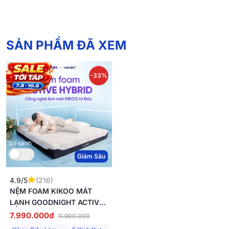
SẢN PHẨM ĐÃ XEM
-33%
So sánh
Giảm Sâu
4.9/5
(216)
NỆM FOAM KIKOO MÁT
LẠNH GOODNIGHT ACTIVE
HYBRID TỪ ĐỨC
7.990.000đ
11.900.000