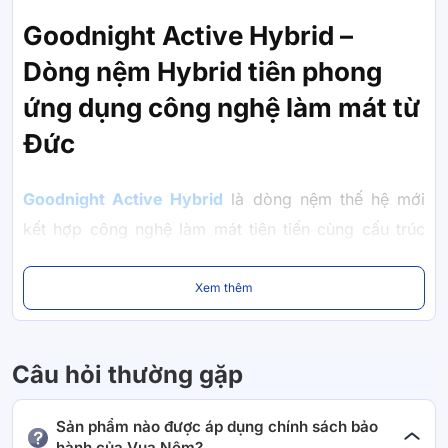
Goodnight Active Hybrid –
Dòng nệm Hybrid tiên phong
ứng dụng công nghệ làm mát từ
Đức
Goodnight Active Hybrid
là dòng nệm thế hệ mới
kết hợp công nghệ làm mát tiên tiến cùng cấu trúc
nâng đỡ đa tầng, mang đến trải nghiệm ngủ mát sâu
và phục hồi năng lượng hiệu quả cho người dùng
Xem thêm
hiện đại.
Không chỉ tạo cảm giác êm ái và dễ chịu khi nằm,
Câu hỏi thường gặp
Active Hybrid còn được thiết kế để hỗ trợ cơ thể thư
giãn toàn diện, giảm áp lực lên các vùng trọng điểm
Sản phẩm nào được áp dụng chính sách bảo
hành của Vua Nệm?