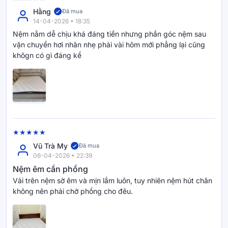
Hằng
Đã mua
14-04-2026 • 18:35
Bề mặt nệm sử dụng vải cooling cao cấp giúp mang
Nệm nằm dễ chịu khá đáng tiền nhưng phần góc nệm sau
lại cảm giác mát lạnh ngay khi tiếp xúc. Kết hợp
vận chuyển hơi nhăn nhẹ phải vài hôm mới phẳng lại cũng
cùng công nghệ KIKOO, Active Hybrid hỗ trợ hạn chế
khôgn có gì đáng kể
tích nhiệt và duy trì trạng thái dễ chịu trong suốt đêm
dài.
Làm mát tức thì ngay khi nằm xuống.
Hạn chế nóng bí và đổ mồ hôi lưng.
Vũ Trà My
Đã mua
06-04-2026 • 22:39
Phù hợp với người dễ nóng khi ngủ.
Nệm êm cần phồng
Vải trên nệm sờ êm và mịn lắm luôn, tuy nhiên nệm hút chân
không nên phải chờ phồng cho đêu.
Công nghệ Active Airflow Plus –