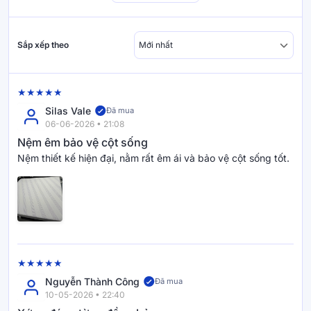
Hỗ trợ phân tán nhiệt nhanh hơn tới 2°C.
Sắp xếp theo
Công nghệ Active Recharge –
Silas Vale
Đã mua
Nâng đỡ đa tầng cho giấc ngủ
06-06-2026 • 21:08
phục hồi
Nệm êm bảo vệ cột sống
Nệm thiết kế hiện đại, nằm rất êm ái và bảo vệ cột sống tốt.
Goodnight Active Hybrid kết hợp nhiều lớp vật liệu
cao cấp nhằm tạo sự cân bằng giữa độ êm ái, độ
nâng đỡ và khả năng phục hồi cơ thể sau một ngày
dài vận động.
Cao su thiên nhiên:
Đàn hồi tốt, hỗ trợ giảm áp
Nguyễn Thành Công
Đã mua
10-05-2026 • 22:40
lực lên khớp và cơ.