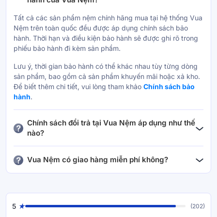
và duy trì trạng thái thoải mái suốt đêm dài.
Tất cả các sản phẩm nệm chính hãng mua tại hệ thống Vua
Nệm trên toàn quốc đều được áp dụng chính sách bảo
Ứng dụng công nghệ làm mát tiên tiến từ Đức.
hành. Thời hạn và điều kiện bảo hành sẽ được ghi rõ trong
phiếu bảo hành đi kèm sản phẩm.
Cấu trúc Hybrid đa tầng nâng đỡ và tối ưu lưu
Lưu ý, thời gian bảo hành có thể khác nhau tùy từng dòng
thông khí.
sản phẩm, bao gồm cả sản phẩm khuyến mãi hoặc xả kho.
Để biết thêm chi tiết, vui lòng tham khảo
Chính sách bảo
Giảm nóng bí, hỗ trợ ngủ sâu và phục hồi năng
hành
.
lượng.
Chính sách đổi trả tại Vua Nệm áp dụng như thế
Thiết kế hiện đại phù hợp với khí hậu nóng ẩm tại
nào?
Việt Nam.
Các sản phẩm nệm tại Vua Nệm đều được áp dụng chính
Vua Nệm có giao hàng miễn phí không?
sách nằm thử từ 30 đến 120 đêm (ngoại trừ sản phẩm xả
kho hoặc ngừng kinh doanh). Trong thời gian này, nếu
Có. Vua Nệm giao hàng miễn phí toàn quốc cho tất cả đơn
khách hàng không hài lòng, hoàn toàn có thể đổi sang mẫu
hàng được đặt tại hệ thống cửa hàng hoặc trên website
nệm khác giá trị tương đương hoặc cao hơn với mức phí
chính thức vuanem.com. Khách hàng sẽ không mất thêm
vận chuyển cố định:
5
(202)
bất kỳ chi phí nào cho dịch vụ vận chuyển.
KIKOO Cool Science – Điều hòa