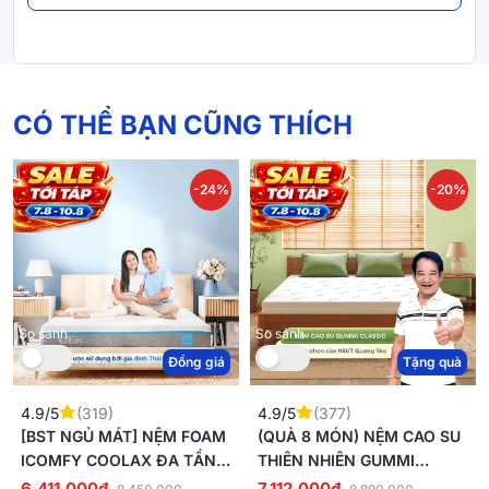
thời gian này, quý khách có thể nhận được sản phẩm với một trong hai
nhận diện khác nhau, chất lượng sản phẩm vẫn được giữ nguyên, đảm
bảo tiêu chuẩn như cam kết.
CÓ THỂ BẠN CŨNG THÍCH
-24%
-20%
So sánh
So sánh
Đồng giá
Tặng quà
4.9/5
(319)
4.9/5
(377)
[BST NGỦ MÁT] NỆM FOAM
(QUÀ 8 MÓN) NỆM CAO SU
ICOMFY COOLAX ĐA TẦNG
THIÊN NHIÊN GUMMI
THOÁNG MÁT, MASSAGE
CLASSIC THẾ HỆ MỚI DÀY
6.411.000đ
7.112.000đ