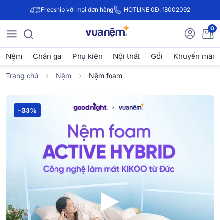
Freeship với mọi đơn hàng
HOTLINE 0Đ: 18002092
0
Nệm
Chăn ga
Phụ kiện
Nội thất
Gối
Khuyến mãi
Trang chủ
Nệm
Nệm foam
-33%
▶