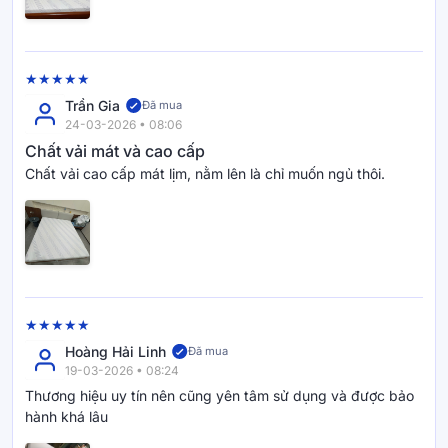
Thoáng khí toàn diện
Goodnight Active Hybrid được tối ưu khả năng lưu
thông khí với hệ thống đối lưu đa chiều, giúp giảm
Trần Gia
Đã mua
24-03-2026 • 08:06
tích tụ nhiệt và hơi ẩm trong suốt quá trình sử dụng.
Chất vải mát và cao cấp
Chất vải cao cấp mát lịm, nằm lên là chỉ muốn ngủ thôi.
Lớp cao su thiên nhiên đục lỗ 3D tăng đối lưu
không khí.
Foam cắt phân vùng hỗ trợ thoát nhiệt nhanh
hơn.
Giữ bề mặt nệm luôn khô thoáng và dễ chịu.
Hoàng Hải Linh
Đã mua
19-03-2026 • 08:24
Thương hiệu uy tín nên cũng yên tâm sử dụng và được bảo
hành khá lâu