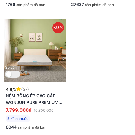
1766
27637
sản phẩm đã bán
sản phẩm đã bán
-28%
So sánh
4.8/5
(57)
NỆM BÔNG ÉP CAO CẤP
WONJUN PURE PREMIUM
NÂNG ĐỠ VỮNG CHẮC DÀY
7.799.000đ
10.800.000
12CM GẤP 2
5 Kích thước
8044
sản phẩm đã bán