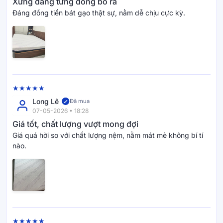
Xứng đáng từng đồng bỏ ra
Đáng đồng tiền bát gạo thật sự, nằm dễ chịu cực kỳ.
Memory Foam cảm biến áp lực:
Ôm sát cơ thể,
giảm áp lực vùng vai gáy và hỗ trợ lưu thông
máu.
Foam tỷ trọng cao:
Giữ độ vững chắc, hỗ trợ cột
sống ổn định.
Long Lê
Đã mua
Foam 7-Zone:
Nâng đỡ theo từng vùng cơ thể,
07-05-2026 • 18:28
tối ưu trải nghiệm nghỉ ngơi.
Giá tốt, chất lượng vượt mong đợi
Giá quá hời so với chất lượng nệm, nằm mát mẻ không bí tí
nào.
Công nghệ Active Cooling –
Chạm là cảm nhận độ mát