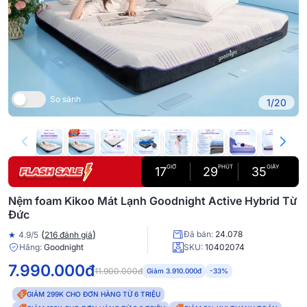
So sánh
1/20
GIỜ
PHÚT
GIÂY
17
29
34
Nệm foam Kikoo Mát Lạnh Goodnight Active Hybrid Từ
Đức
(
)
Đã bán:
24.078
★
4.9/5
216 đánh giá
Hãng:
Goodnight
SKU:
10402074
7.990.000đ
11.900.000đ
Giảm 3.910.000đ
-33%
GIẢM 299K CHO ĐƠN HÀNG TỪ 6 TRIỆU