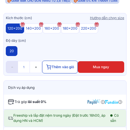
GIẢM 188K CHO ĐƠN HÀNG TỪ 3,8 TRIỆU
GIẢM 5% KHI THANH TOÁN
Kích thước (cm)
Hướng dẫn chọn size
120x200
140x200
160x200
180x200
220x200
Độ dày (cm)
20
−
+
Thêm vào giỏ
Mua ngay
Dịch vụ áp dụng
Trả góp
lãi suất 0%
Freeship và lắp đặt nệm trong ngày (Đặt trước 16h00, áp
Có
dụng HN và HCM)
sẵn