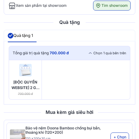
Tìm showroom
Xem sản phẩm tại showroom
Quà tặng
Quà tặng 1
Tổng giá trị quà tặng
700.000 đ
Chọn 1 quà bên trên
[ĐỘC QUYỀN
WEBSITE] 2 Gối
foam Goodnight
700.000 đ
Nori 1.0
Mua kèm giá siêu hời
Bảo vệ nệm Doona Bamboo chống bụi bẩn,
thoáng khí (120x200)
+ Chọn
120 x200x30 cm