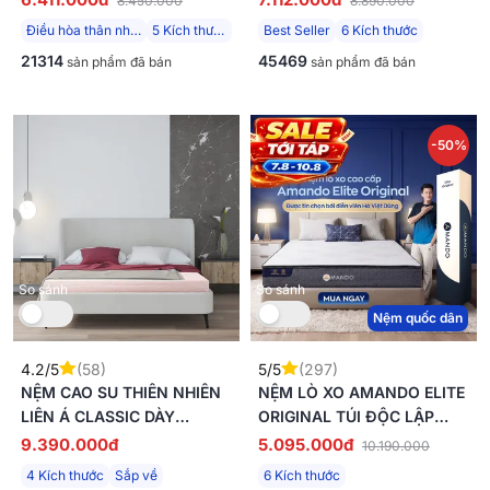
8.450.000
8.890.000
THƯ GIÃN DÀY 15CM
5/10/15CM
Điều hòa thân nhiệt
5 Kích thước
Best Seller
6 Kích thước
21314
45469
sản phẩm đã bán
sản phẩm đã bán
-50%
So sánh
So sánh
Nệm quốc dân
4.2/5
(58)
5/5
(297)
NỆM CAO SU THIÊN NHIÊN
NỆM LÒ XO AMANDO ELITE
LIÊN Á CLASSIC DÀY
ORIGINAL TÚI ĐỘC LẬP
5/10CM
TIÊU CHUẨN KHÁCH SẠN 5
9.390.000đ
5.095.000đ
10.190.000
SAO DÀY 23CM
4 Kích thước
Sắp về
6 Kích thước