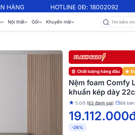
ƠN HÀNG
HOTLINE 0Đ:
18002092
n
Nội thất
Gối
Khuyến mãi
Chất lượng hàng đầu
Đ
Nệm foam Comfy L
khuẩn kép dày 22
★
5.0/5
(
63 đánh giá
)
Đã bán
19.112.000
-26%