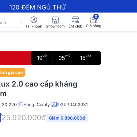
120 ĐÊM NGỦ THỬ
0
Giỏ hàng
Showroom
Tài khoản
ÊM club
GIỜ
PHÚT
GIÂY
19
05
14
ánh giá cao
ux 2.0 cao cấp kháng
cm
:
20.220
Hãng:
Comfy
SKU:
10402031
đ
25.920.000đ
Giảm 6.808.000đ