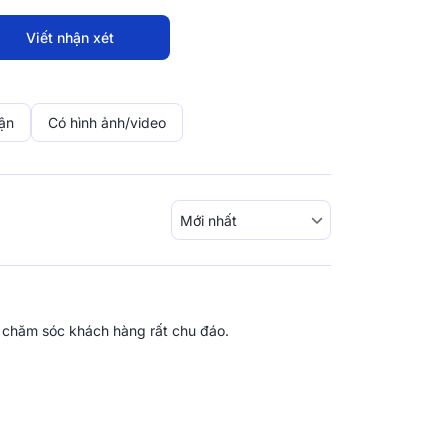
Viết nhận xét
ận
Có hình ảnh/video
 chăm sóc khách hàng rất chu đáo.