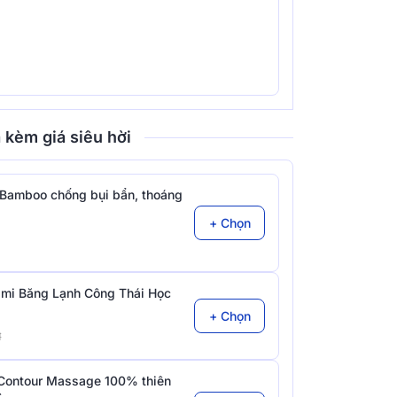
 kèm giá siêu hời
Bamboo chống bụi bẩn, thoáng
+ Chọn
mi Băng Lạnh Công Thái Học
+ Chọn
đ
Contour Massage 100% thiên
c