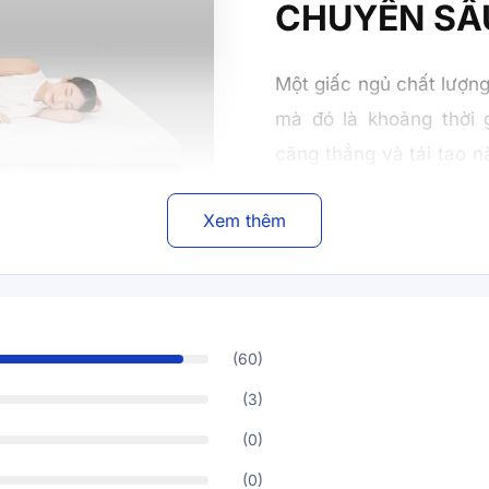
CHUYÊN SÂ
Một giấc ngủ chất lượng
mà đó là khoảng thời g
căng thẳng và tái tạo 
khả năng nâng đỡ cơ t
Xem thêm
mát, Comfy Lux 2.0 man
quá lún, giúp cơ thể đư
sự ổn định cần thiết. 
tưởng giúp bạn có nhữn
(60)
(3)
(0)
(0)