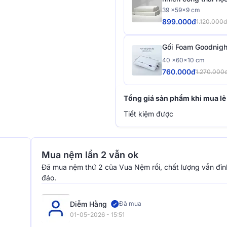
39 x59x9 cm
899.000đ
1.120.000
Gối Foam Goodnigh
40 x60x10 cm
760.000đ
1.270.000
Tổng giá sản phẩm khi mua lẻ
Tiết kiệm được
Mua nệm lần 2 vẫn ok
Đã mua nệm thứ 2 của Vua Nệm rồi, chất lượng vẫn đỉn
đáo.
Diễm Hằng
Đã mua
01-05-2026 - 15:51