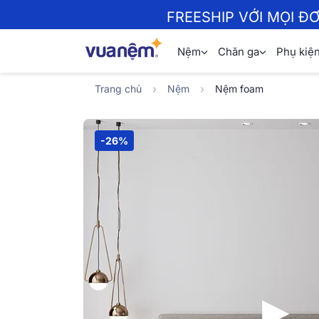
FREESHIP VỚI MỌI Đ
Nệm
Chăn ga
Phụ kiệ
Trang chủ
Nệm
Nệm foam
-26%
▶