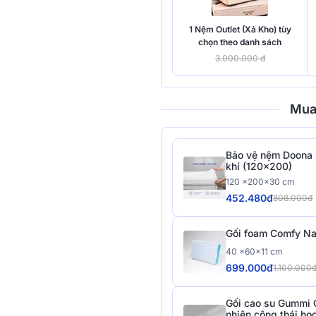
1 Nệm Outlet (Xả Kho) tùy
chọn theo danh sách
3.000.000 đ
Mua
Bảo vệ nệm Doona 
khí (120x200)
120 x200x30 cm
452.480đ
808.000đ
Gối foam Comfy Na
40 x60x11 cm
699.000đ
1.100.000
Gối cao su Gummi 
nhiên công thái họ