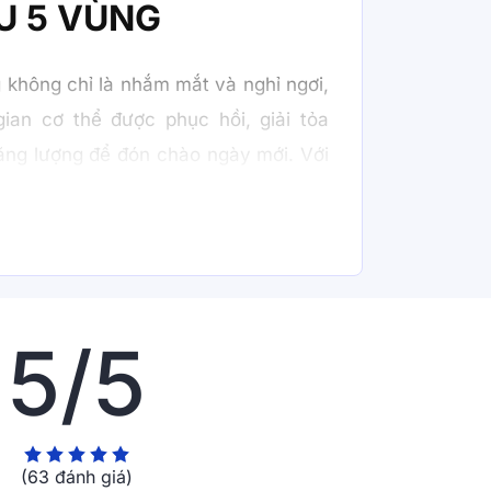
U 5 VÙNG
 không chỉ là nhắm mắt và nghỉ ngơi,
ian cơ thể được phục hồi, giải tỏa
năng lượng để đón chào ngày mới. Với
hể hiệu quả cùng bề mặt vải thoáng
g đến cảm giác êm ái vừa đủ, không
ợc thả lỏng thoải mái mà vẫn giữ được
Đây chính là người bạn đồng hành lý
g đêm ngủ ngon trọn vẹn.
5/5
(63 đánh giá)