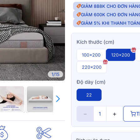
GIẢM 888K CHO ĐƠN HÀNG
GIẢM 600K CHO ĐƠN HÀNG
GIẢM 5% KHI THANH TOÁ
Kích thước (cm)
100x200
120x200
220x200
1/15
Độ dày (cm)
22
−
+
T