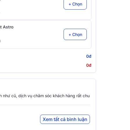
+ Chọn
đ
t Astro
+ Chọn
đ
0đ
0đ
h như cũ, dịch vụ chăm sóc khách hàng rất chu
Xem tất cả bình luận