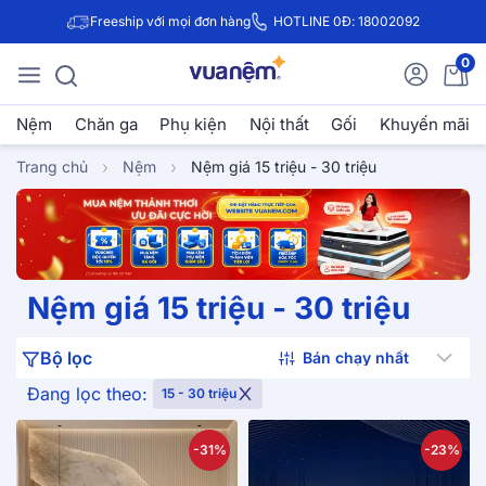
Freeship với mọi đơn hàng
HOTLINE 0Đ: 18002092
0
Nệm
Chăn ga
Phụ kiện
Nội thất
Gối
Khuyến mãi
Trang chủ
Nệm
Nệm giá 15 triệu - 30 triệu
Nệm giá 15 triệu - 30 triệu
Bộ lọc
Đang lọc theo:
15 - 30 triệu
-31%
-23%