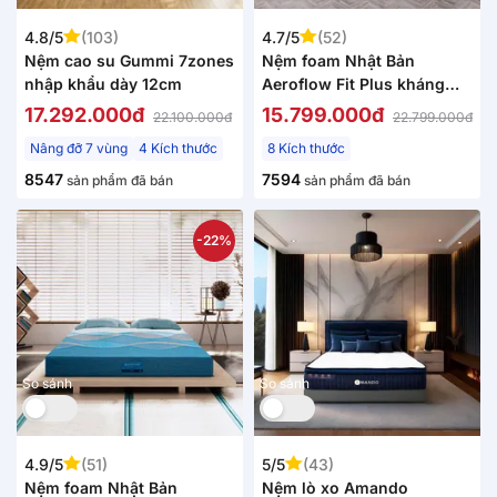
4.8/5
(103)
4.7/5
(52)
Nệm cao su Gummi 7zones
Nệm foam Nhật Bản
nhập khẩu dày 12cm
Aeroflow Fit Plus kháng
khuẩn dày 20cm
17.292.000đ
15.799.000đ
22.100.000đ
22.799.000đ
Nâng đỡ 7 vùng
4 Kích thước
8 Kích thước
8547
7594
sản phẩm đã bán
sản phẩm đã bán
-22%
So sánh
So sánh
4.9/5
(51)
5/5
(43)
Nệm foam Nhật Bản
Nệm lò xo Amando