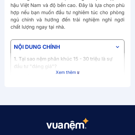
hậu Việt Nam và độ bền cao. Đây là lựa chọn phù
hợp nếu bạn muốn đầu tư nghiêm túc cho phòng
ngủ chính và hướng đến trải nghiệm nghỉ ngơi
chất lượng ngay tại nhà.
NỘI DUNG CHÍNH
1. Tại sao nệm phân khúc 15 - 30 triệu là sự
đầu tư "đáng giá"?
Xem thêm
1.1. Công nghệ nâng đỡ 7 vùng độc lập
1.2. Vật liệu cao cấp và công nghệ độc quyền
1.3. Giá trị đầu tư dài hạn và sự an tâm bền vững
2. Các dòng nệm chủ đạo từ 15 - 30 triệu tại
Vua Nệm
2.1. Nệm foam
2.2. Nệm lò xo