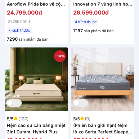
Aeroflow Pride bảo vệ cột
Innovation 7 vùng linh hoạt
sống dày 22cm
dày 30cm
24.799.000đ
26.599.000đ
31.799.000đ
4 Kích thước
7 Kích thước
7197
sản phẩm đã bán
7290
sản phẩm đã bán
-14%
So sánh
So sánh
5/5
(127)
5/5
(9)
Nệm cao su cân bằng nhiệt
(Phiên bản giới hạn) Nệm
3in1 Gummi Hybrid Plus
lò xo Serta Perfect Sleeper
Royal Suite hoàng gia dày