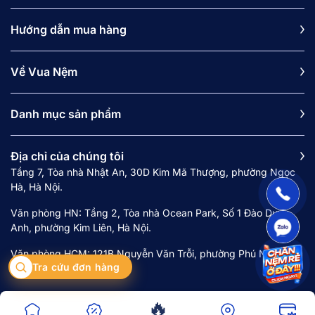
5.1. Chuyên viên tư vấn giấc ngủ, hỗ trợ chọn
Hướng dẫn mua hàng
đúng loại nệm
5.2. Ngủ thử 120 đêm tại nhà
Về Vua Nệm
5.3. Bảo hành dài hạn 10 - 15 năm
5.4. Trả góp 0% lãi suất
5.5. Vận chuyển và lắp đặt tận giường
Danh mục sản phẩm
5.6. Sản phẩm có chứng chỉ an toàn vật liệu
theo tiêu chuẩn quốc tế
Địa chỉ của chúng tôi
6. Câu hỏi liên quan
Tầng 7, Tòa nhà Nhật An, 30D Kim Mã Thượng, phường Ngọc
Hà, Hà Nội.
6.1. Nệm 15 - 30 triệu nên ưu tiên tiêu chí nào
khi chọn?
Văn phòng HN: Tầng 2, Tòa nhà Ocean Park, Số 1 Đào Duy
Anh, phường Kim Liên, Hà Nội.
6.2. Nệm 7 vùng khác gì nệm nâng đỡ đồng
đều?
Văn phòng HCM: 121B Nguyễn Văn Trỗi, phường Phú Nhuận,
6.3. Ngủ nghiêng nên chọn nệm nào trong tầm
Tra cứu đơn hàng
Thành phố Hồ Chí Minh.
15 - 30 triệu?
6.4. Ngủ nóng nên chọn loại nệm nào?
🔥