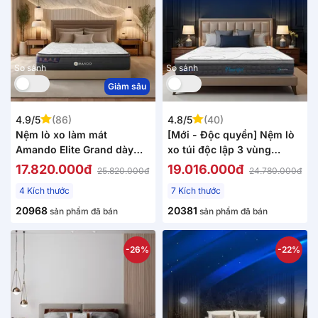
So sánh
So sánh
Giảm sâu
4.9/5
(86)
4.8/5
(40)
Nệm lò xo làm mát
[Mới - Độc quyền] Nệm lò
Amando Elite Grand dày
xo túi độc lập 3 vùng
28cm
Dunlopillo de.Stress
17.820.000đ
19.016.000đ
25.820.000đ
24.780.000đ
Powerful
4 Kích thước
7 Kích thước
20968
20381
sản phẩm đã bán
sản phẩm đã bán
-26%
-22%