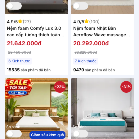
4.9/5
(27)
4.9/5
(100)
Nệm foam Comfy Lux 3.0
Nệm foam Nhật Bản
cao cấp tương thích toàn
Aeroflow Wave massage
diện dày 25cm
toàn diện dày 20cm
21.642.000đ
20.292.000đ
28.450.000đ
33.820.000đ
6 Kích thước
7 Kích thước
15535
9479
sản phẩm đã bán
sản phẩm đã bán
-22%
-31%
So sánh
So sánh
Giảm sâu kèm quà