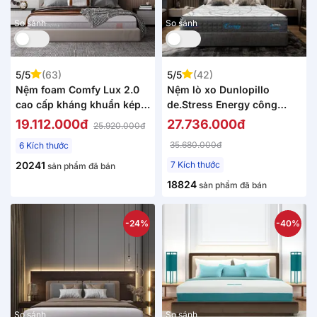
So sánh
So sánh
5/5
(63)
5/5
(42)
Nệm foam Comfy Lux 2.0
Nệm lò xo Dunlopillo
cao cấp kháng khuẩn kép
de.Stress Energy công
dày 22cm
nghệ cách ly chuyển động
19.112.000đ
27.736.000đ
25.920.000đ
35.680.000đ
6 Kích thước
20241
7 Kích thước
sản phẩm đã bán
18824
sản phẩm đã bán
-24%
-40%
So sánh
So sánh